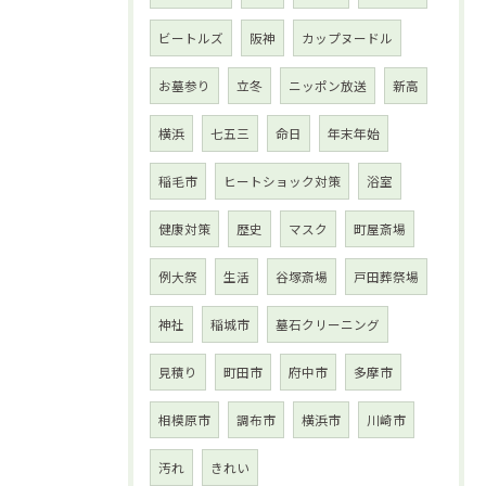
ビートルズ
阪神
カップヌードル
お墓参り
立冬
ニッポン放送
新高
横浜
七五三
命日
年末年始
稲毛市
ヒートショック対策
浴室
健康対策
歴史
マスク
町屋斎場
例大祭
生活
谷塚斎場
戸田葬祭場
神社
稲城市
墓石クリーニング
見積り
町田市
府中市
多摩市
相模原市
調布市
横浜市
川崎市
汚れ
きれい