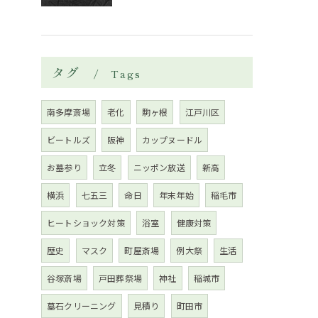
タグ
Tags
南多摩斎場
老化
駒ヶ根
江戸川区
ビートルズ
阪神
カップヌードル
お墓参り
立冬
ニッポン放送
新高
横浜
七五三
命日
年末年始
稲毛市
ヒートショック対策
浴室
健康対策
歴史
マスク
町屋斎場
例大祭
生活
谷塚斎場
戸田葬祭場
神社
稲城市
墓石クリーニング
見積り
町田市