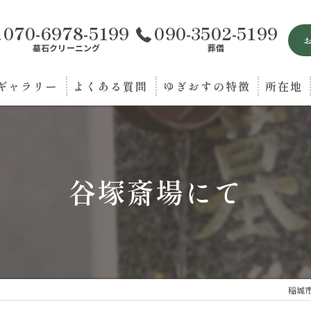
070-6978-5199
090-3502-5199
墓石クリーニング
葬儀
ギャラリー
よくある質問
ゆぎおすの特徴
所在地
お墓参り
葬儀
谷塚斎場にて
法要
送迎
相談
稲城