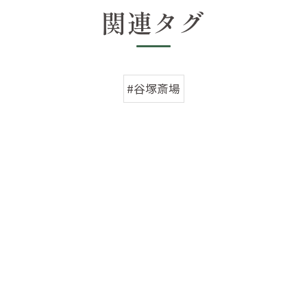
関連タグ
#谷塚斎場