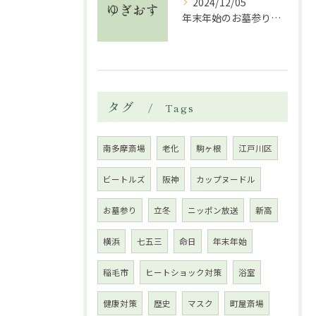
2024/12/05
年末年始のお墓参り注意点
タグ
Tags
南多摩斎場
老化
駒ヶ根
江戸川区
ビートルズ
阪神
カップヌードル
お墓参り
立冬
ニッポン放送
新高
横浜
七五三
命日
年末年始
稲毛市
ヒートショック対策
浴室
健康対策
歴史
マスク
町屋斎場