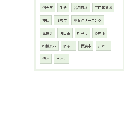
例大祭
生活
谷塚斎場
戸田葬祭場
神社
稲城市
墓石クリーニング
見積り
町田市
府中市
多摩市
相模原市
調布市
横浜市
川崎市
汚れ
きれい