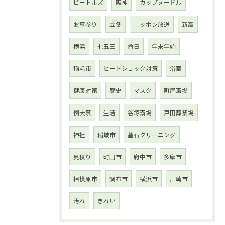
ビートルズ
阪神
カップヌードル
お墓参り
立冬
ニッポン放送
新高
横浜
七五三
命日
年末年始
稲毛市
ヒートショック対策
浴室
健康対策
歴史
マスク
町屋斎場
例大祭
生活
谷塚斎場
戸田葬祭場
神社
稲城市
墓石クリーニング
見積り
町田市
府中市
多摩市
相模原市
調布市
横浜市
川崎市
汚れ
きれい