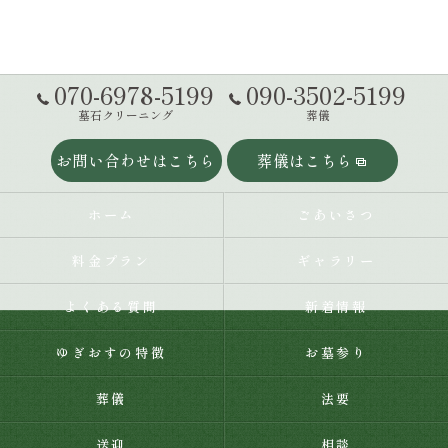
070-6978-5199
090-3502-5199
墓石クリーニング
葬儀
お問い合わせはこちら
葬儀はこちら
ホーム
ごあいさつ
料金プラン
ギャラリー
よくある質問
新着情報
ゆぎおすの特徴
お墓参り
葬儀
法要
送迎
相談