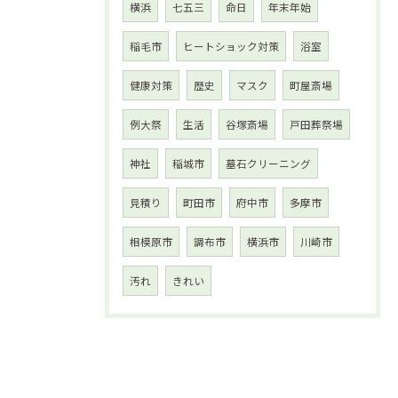
横浜
七五三
命日
年末年始
稲毛市
ヒートショック対策
浴室
健康対策
歴史
マスク
町屋斎場
例大祭
生活
谷塚斎場
戸田葬祭場
神社
稲城市
墓石クリーニング
見積り
町田市
府中市
多摩市
相模原市
調布市
横浜市
川崎市
汚れ
きれい