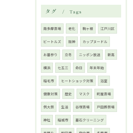
タグ
Tags
南多摩斎場
老化
駒ヶ根
江戸川区
ビートルズ
阪神
カップヌードル
お墓参り
立冬
ニッポン放送
新高
横浜
七五三
命日
年末年始
稲毛市
ヒートショック対策
浴室
健康対策
歴史
マスク
町屋斎場
例大祭
生活
谷塚斎場
戸田葬祭場
神社
稲城市
墓石クリーニング
見積り
町田市
府中市
多摩市