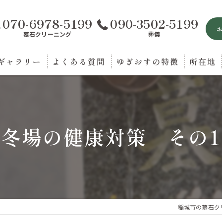
070-6978-5199
090-3502-5199
墓石クリーニング
葬儀
ギャラリー
よくある質問
ゆぎおすの特徴
所在地
お墓参り
葬儀
冬場の健康対策 その1
法要
送迎
相談
稲城市の墓石ク