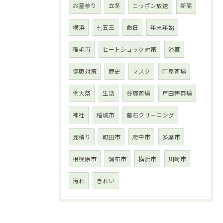
お墓参り
立冬
ニッポン放送
新高
横浜
七五三
命日
年末年始
稲毛市
ヒートショック対策
浴室
健康対策
歴史
マスク
町屋斎場
例大祭
生活
谷塚斎場
戸田葬祭場
神社
稲城市
墓石クリーニング
見積り
町田市
府中市
多摩市
相模原市
調布市
横浜市
川崎市
汚れ
きれい