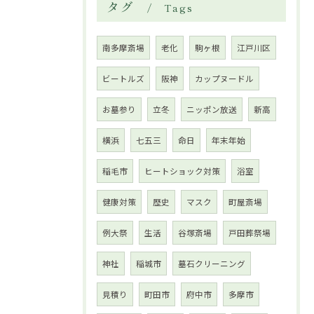
タグ
Tags
南多摩斎場
老化
駒ヶ根
江戸川区
ビートルズ
阪神
カップヌードル
お墓参り
立冬
ニッポン放送
新高
横浜
七五三
命日
年末年始
稲毛市
ヒートショック対策
浴室
健康対策
歴史
マスク
町屋斎場
例大祭
生活
谷塚斎場
戸田葬祭場
神社
稲城市
墓石クリーニング
見積り
町田市
府中市
多摩市