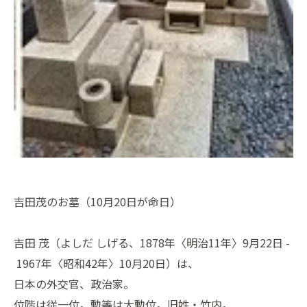
吉田茂のお墓（10月20日が命日）
吉田 茂（よしだ しげる、1878年〈明治11年〉9月22日 -
1967年〈昭和42年〉10月20日）は、
日本の外交官、政治家。
位階は従一位。勲等は大勲位。旧姓・竹内。