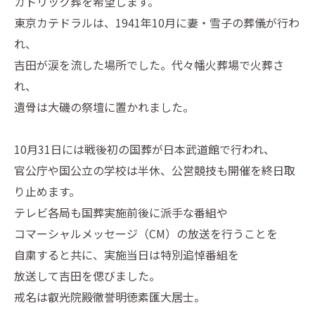
カトリック葬を希望します。
東京カテドラルは、1941年10月に妻・雪子の葬儀が行わ
れ、
吉田が涙を流した場所でした。代々幡火葬場で火葬さ
れ、
遺骨は大磯の祭壇に置かれました。
10月31日には戦後初の国葬が日本武道館で行われ、
官公庁や国公立の学校は半休、公営競技も開催を終日取
り止めます。
テレビ各局も国葬実施前後に派手な番組や
コマーシャルメッセージ（CM）の放送を行うことを
自粛すると共に、実施当日は特別追悼番組を
放送して吉田を偲びました。
戒名は叡光院殿徹誉明徳素匯大居士。