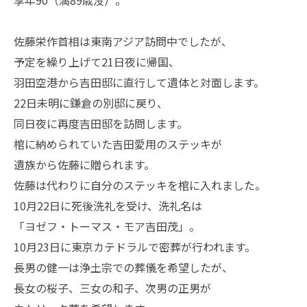
享年90（満89歳没）。
佐藤栄作首相は東南アジア訪問中でしたが、
予定を繰り上げて21日夜に帰国、
羽田空港から吉田邸に直行して遺体と対面します。
22日未明に鎌倉の別邸に戻り、
同日夜に再度吉田邸を訪問します。
棺に納められていた吉田愛用のステッキが
遺族から佐藤に贈られます。
佐藤は代わりに自分のステッキを棺に入れました。
10月22日に死後洗礼を受け、洗礼名は
「ヨゼフ・トーマス・モア吉田茂」。
10月23日に東京カテドラルで密葬が行われます。
長男の健一は浄土宗での葬儀を希望したが、
長女の桜子、三女の和子、次男の正男が