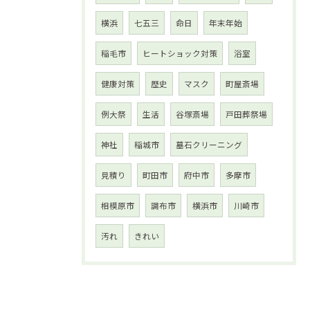
横浜
七五三
命日
年末年始
稲毛市
ヒートショック対策
浴室
健康対策
歴史
マスク
町屋斎場
例大祭
生活
谷塚斎場
戸田葬祭場
神社
稲城市
墓石クリーニング
見積り
町田市
府中市
多摩市
相模原市
調布市
横浜市
川崎市
汚れ
きれい