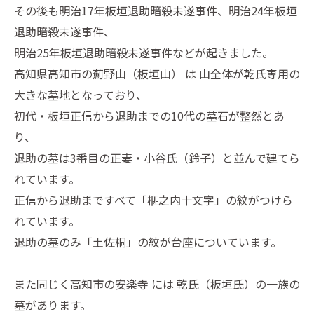
その後も明治17年板垣退助暗殺未遂事件、明治24年板垣
退助暗殺未遂事件、
明治25年板垣退助暗殺未遂事件などが起きました。
高知県高知市の薊野山（板垣山） は 山全体が乾氏専用の
大きな墓地となっており、
初代・板垣正信から退助までの10代の墓石が整然とあ
り、
退助の墓は3番目の正妻・小谷氏（鈴子）と並んで建てら
れています。
正信から退助まですべて「榧之内十文字」の紋がつけら
れています。
退助の墓のみ「土佐桐」の紋が台座についています。
また同じく高知市の安楽寺 には 乾氏（板垣氏）の一族の
墓があります。