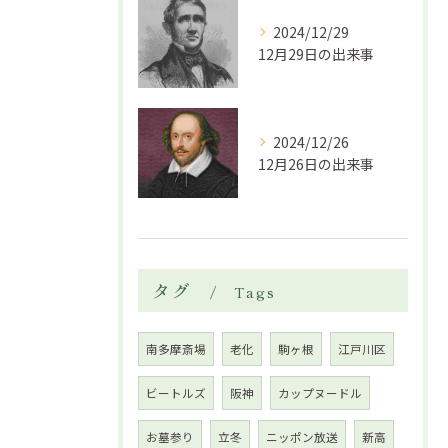
2024/12/29
12月29日の出来事
2024/12/26
12月26日の出来事
タグ
Tags
南多摩斎場
老化
駒ヶ根
江戸川区
ビートルズ
阪神
カップヌードル
お墓参り
立冬
ニッポン放送
新高