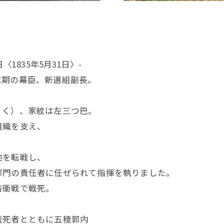
1835年5月31日〉-
幕末期の幕臣、新選組副長。
ょく）、家紋は左三つ巴。
組織を支え、
地を転戦し、
部門の責任者に任ぜられて指揮を執りました。
防衛戦で戦死。
戦死者とともに五稜郭内