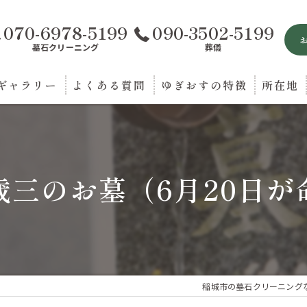
070-6978-5199
090-3502-5199
墓石クリーニング
葬儀
ギャラリー
よくある質問
ゆぎおすの特徴
所在地
お墓参り
葬儀
歳三のお墓（6月20日が
法要
送迎
相談
稲城市の墓石クリーニング