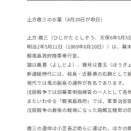
土方歳三のお墓（6月20日が命日）
土方 歳三（ひじかた としぞう、天保6年5月5日〈
明治2年5月11日〈1869年6月20日〉）は、
蝦夷島政府陸軍奉行並。
諱は義豊（よしとよ）、雅号は豊玉（ほうぎ
新選組時代には、局長・近藤勇の右腕として
現代では鬼の副長の通称が有名であります。
戊辰戦争では旧幕軍側指揮官の一人として各
またいわゆる「蝦夷島政府」では、軍事治安
戊辰戦争の最後の戦場になった箱館五稜郭の
歳三の遺体は小芝長之助らに運ばれ、ほかの