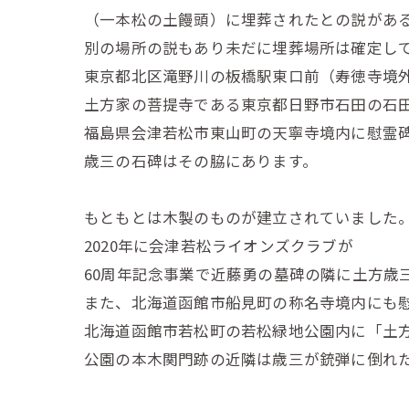
（一本松の土饅頭）に埋葬されたとの説があ
別の場所の説もあり未だに埋葬場所は確定し
東京都北区滝野川の板橋駅東口前（寿徳寺境
土方家の菩提寺である東京都日野市石田の石
福島県会津若松市東山町の天寧寺境内に慰霊
歳三の石碑はその脇にあります。
もともとは木製のものが建立されていました
2020年に会津若松ライオンズクラブが
60周年記念事業で近藤勇の墓碑の隣に土方歳
また、北海道函館市船見町の称名寺境内にも
北海道函館市若松町の若松緑地公園内に「土
公園の本木関門跡の近隣は歳三が銃弾に倒れ