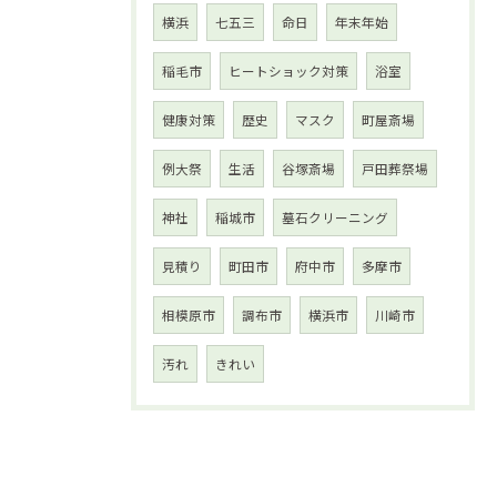
横浜
七五三
命日
年末年始
稲毛市
ヒートショック対策
浴室
健康対策
歴史
マスク
町屋斎場
例大祭
生活
谷塚斎場
戸田葬祭場
神社
稲城市
墓石クリーニング
見積り
町田市
府中市
多摩市
相模原市
調布市
横浜市
川崎市
汚れ
きれい