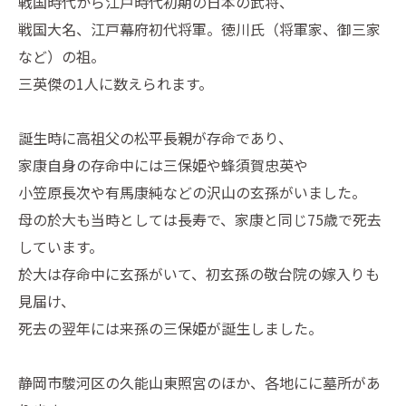
戦国時代から江戸時代初期の日本の武将、
戦国大名、江戸幕府初代将軍。徳川氏（将軍家、御三家
など）の祖。
三英傑の1人に数えられます。
誕生時に高祖父の松平長親が存命であり、
家康自身の存命中には三保姫や蜂須賀忠英や
小笠原長次や有馬康純などの沢山の玄孫がいました。
母の於大も当時としては長寿で、家康と同じ75歳で死去
しています。
於大は存命中に玄孫がいて、初玄孫の敬台院の嫁入りも
見届け、
死去の翌年には来孫の三保姫が誕生しました。
静岡市駿河区の久能山東照宮のほか、各地にに墓所があ