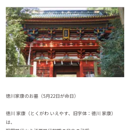
徳川家康のお墓（5月22日が命日）
徳川 家康（とくがわ いえやす、旧字体：德川 家康）
は、