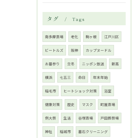
タグ
Tags
南多摩斎場
老化
駒ヶ根
江戸川区
ビートルズ
阪神
カップヌードル
お墓参り
立冬
ニッポン放送
新高
横浜
七五三
命日
年末年始
稲毛市
ヒートショック対策
浴室
健康対策
歴史
マスク
町屋斎場
例大祭
生活
谷塚斎場
戸田葬祭場
神社
稲城市
墓石クリーニング