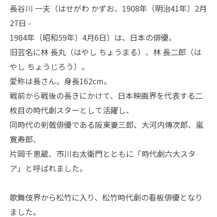
長谷川 一夫（はせがわ かずお、1908年（明治41年）2月
27日 -
1984年（昭和59年）4月6日）は、日本の俳優。
旧芸名に林 長丸（はやし ちょうまる）、林 長二郎（は
やし ちょうじろう）。
愛称は長さん。身長162cm。
戦前から戦後の長きにかけて、日本映画界を代表する二
枚目の時代劇スターとして活躍し、
同時代の剣戟俳優である阪東妻三郎、大河内傳次郎、嵐
寛寿郎、
片岡千恵蔵、市川右太衛門とともに「時代劇六大スタ
ア」と呼ばれました。
歌舞伎界から松竹に入り、松竹時代劇の看板俳優となり
ました。