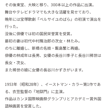
その後東宝、大映と移り、300本以上の作品に出演。
舞台やテレビドラマでも大きな活躍を見せており、
晩年には宝塚歌劇『ベルサイユのばら』の初演で演出を
行った。
没後に俳優では初の国民栄誉賞を受賞。
最初の妻は初代中村鴈治郎の次女・林たみ。
のちに離婚し、新橋の名妓・飯島繁と再婚。
俳優の林成年は長男、女優の長谷川季子と長谷川稀世は
長女・次女、
また稀世の娘に女優の長谷川かずきがいます。
1953年（昭和28年）、イーストマン・カラー第1作であ
る、衣笠監督の『地獄門』に主演。
作品はカンヌ国際映画祭グランプリとアカデミー賞外国
語映画賞を受賞した。