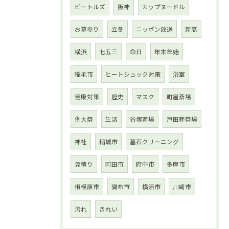
ビートルズ
阪神
カップヌードル
お墓参り
立冬
ニッポン放送
新高
横浜
七五三
命日
年末年始
稲毛市
ヒートショック対策
浴室
健康対策
歴史
マスク
町屋斎場
例大祭
生活
谷塚斎場
戸田葬祭場
神社
稲城市
墓石クリーニング
見積り
町田市
府中市
多摩市
相模原市
調布市
横浜市
川崎市
汚れ
きれい