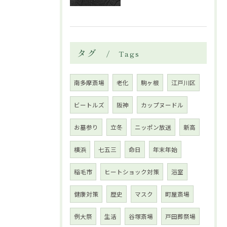
タグ
Tags
南多摩斎場
老化
駒ヶ根
江戸川区
ビートルズ
阪神
カップヌードル
お墓参り
立冬
ニッポン放送
新高
横浜
七五三
命日
年末年始
稲毛市
ヒートショック対策
浴室
健康対策
歴史
マスク
町屋斎場
例大祭
生活
谷塚斎場
戸田葬祭場