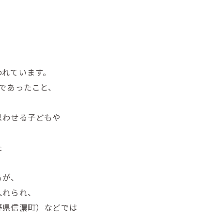
われています。
であったこと、
思わせる子どもや
、
た
。
るが、
入れられ、
野県信濃町）などでは