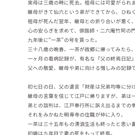
実母は三歳の時に死去。祖母には可愛がられ
継母がきて仙六という弟ができてから、ひね
祖母が死んだ翌年、継母との折り合いが悪く
心の安らぎを求めて、俳諧師・二六庵竹阿の
九年後に“一茶”の号を貰った。
三十八歳の晩春、一茶が故郷に帰ってみたら
一ヶ月の看病記録が、有名な『父の終焉日記
父への敬愛、継母や弟に向ける憎しみの記録
初七日の日、父の遺言「財産は兄弟均等に分
継母の言葉を信じて江戸に帰りますが、弟は
弟との談判は、江戸奉行所に訴え出るまでの
それをみかねた明専寺の住職が仲に入り、
一茶は三十五年もの漂浪生活も終ったと思い
初婚は九年目で妻の死をもって終焉。