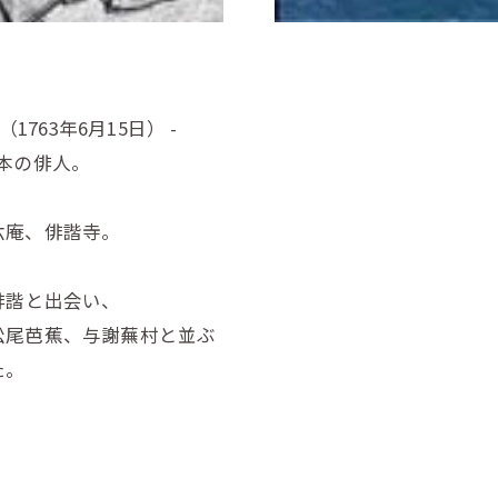
763年6月15日） -
日本の俳人。
六庵、俳諧寺。
俳諧と出会い、
松尾芭蕉、与謝蕪村と並ぶ
た。