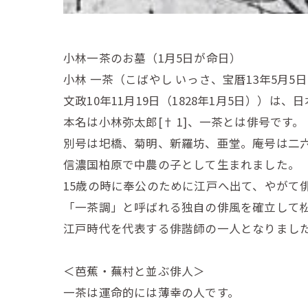
小林一茶のお墓（1月5日が命日）
小林 一茶（こばやし いっさ、宝暦13年5月5日（1
文政10年11月19日（1828年1月5日））は、
本名は小林弥太郎[† 1]、一茶とは俳号です。
別号は圯橋、菊明、新羅坊、亜堂。庵号は二
信濃国柏原で中農の子として生まれました。
15歳の時に奉公のために江戸へ出て、やがて
「一茶調」と呼ばれる独自の俳風を確立して
江戸時代を代表する俳諧師の一人となりまし
＜芭蕉・蕪村と並ぶ俳人＞
一茶は運命的には薄幸の人です。