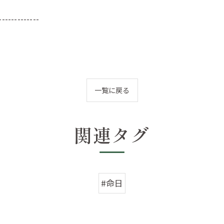
-------------
一覧に戻る
関連タグ
#命日