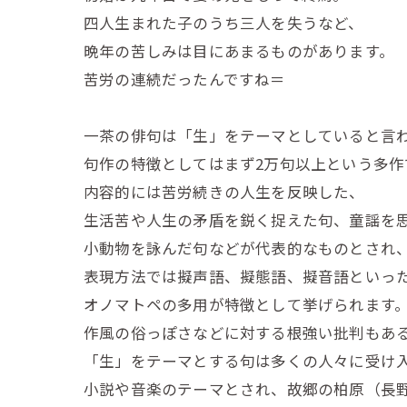
四人生まれた子のうち三人を失うなど、
晩年の苦しみは目にあまるものがあります。
苦労の連続だったんですね＝
一茶の俳句は「生」をテーマとしていると言
句作の特徴としてはまず2万句以上という多作
内容的には苦労続きの人生を反映した、
生活苦や人生の矛盾を鋭く捉えた句、童謡を
小動物を詠んだ句などが代表的なものとされ
表現方法では擬声語、擬態語、擬音語といっ
オノマトペの多用が特徴として挙げられます
作風の俗っぽさなどに対する根強い批判もあ
「生」をテーマとする句は多くの人々に受け
小説や音楽のテーマとされ、故郷の柏原（長