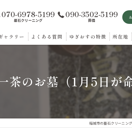
070-6978-5199
090-3502-5199
墓石クリーニング
葬儀
ギャラリー
よくある質問
ゆぎおすの特徴
所在地
お墓参り
葬儀
一茶のお墓（1月5日が
法要
送迎
相談
稲城市の墓石クリーニン