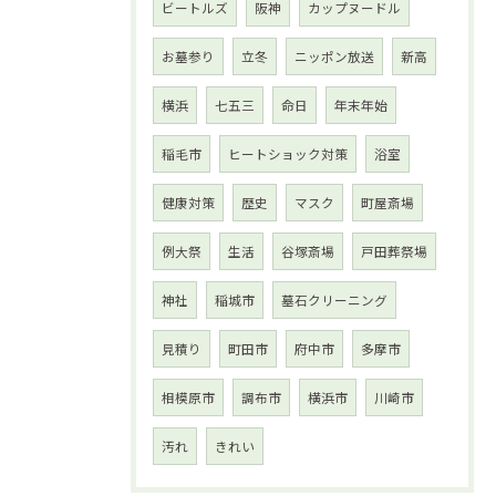
ビートルズ
阪神
カップヌードル
お墓参り
立冬
ニッポン放送
新高
横浜
七五三
命日
年末年始
稲毛市
ヒートショック対策
浴室
健康対策
歴史
マスク
町屋斎場
例大祭
生活
谷塚斎場
戸田葬祭場
神社
稲城市
墓石クリーニング
見積り
町田市
府中市
多摩市
相模原市
調布市
横浜市
川崎市
汚れ
きれい