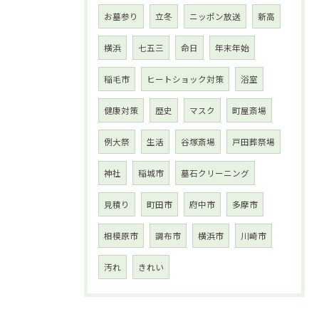
お墓参り
立冬
ニッポン放送
新高
横浜
七五三
命日
年末年始
稲毛市
ヒートショック対策
浴室
健康対策
歴史
マスク
町屋斎場
例大祭
生活
谷塚斎場
戸田葬祭場
神社
稲城市
墓石クリーニング
見積り
町田市
府中市
多摩市
相模原市
調布市
横浜市
川崎市
汚れ
きれい